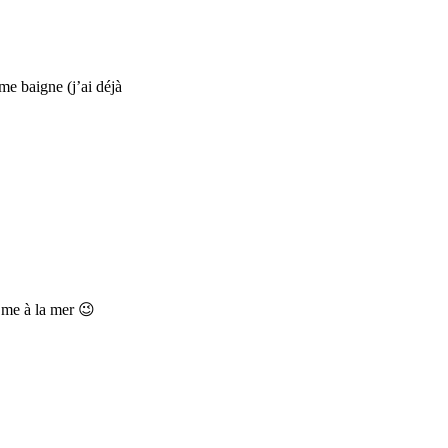
me baigne (j’ai déjà
s me à la mer 😉