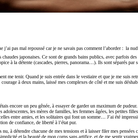
ue j’ai pas mal repoussé car je ne savais pas comment l’aborder : la nudi
chaudes japonaises. Ce sont de grands bains publics, avec parfois des b
ice à la détente (cascades, pierres, panorama…). Ils sont séparés par se
ent me tenir. Quand je suis entrée dans le vestiaire et que je me suis re
 courage à deux mains, laissé mes complexes de côté et me suis déshabi
, j’étais encore un peu gênée, à essayer de garder un maximum de pudeu
adolescentes, les mères de familles, les femmes âgées, les petites filles, 
 celles entre amies, et les solitaires qui font un somme… J’ai été impres
on de confiance, de liberté à l’état pur.
 nu, à détendre chacune de mes tensions et à laisser filer mes pensées 
 simplicité et la beauté de mon corps sans artifice, et de me sentir vrai