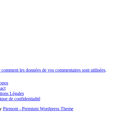
r comment les données de vos commentaires sont utilisées
.
opos
act
ions Légales
ique de confidentialité
by
Piemont - Premium Wordpress Theme