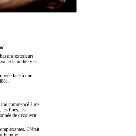
té.
assins extérieurs,
xe et la nudité y est
trouvée face à une
llée.
r. J’ai commencé à me
les fines, les
sionnée de découvrir
complexantes. C’était
ment Femme.