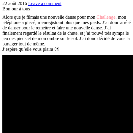
22 août 2016
Leave a comment
Bonjour à tous !
Alors que je filmais une nouvelle danse pour mon
Challenge
, mon
téléphone a glissé, n’enregistrant plus que mes pieds. J’ai donc arrêté
de danser pour le remettre et faire une nouvelle danse. J’ai
finalement regardé le résultat de la chute, et j’ai trouvé très sympa le
jeu des pieds et de mon ombre sur le sol. J’ai donc décidé de vous la
partager tout de même.
J’espère qu’elle vous plaira 🙂